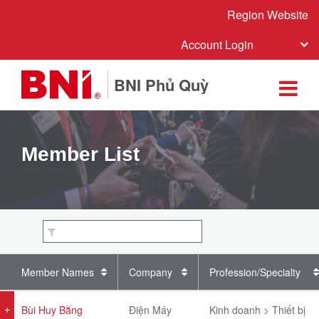
Region Website
Account Login
BNI Phủ Quỳ
Member List
Member Names
Company
Profession/Specialty
Bùi Huy Bằng
Điện Máy
Kinh doanh > Thiết bị