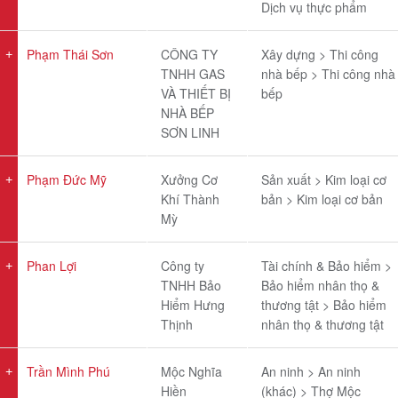
Dịch vụ thực phẩm
Phạm Thái Sơn
CÔNG TY
Xây dựng > Thi công
TNHH GAS
nhà bếp > Thi công nhà
VÀ THIẾT BỊ
bếp
NHÀ BẾP
SƠN LINH
Phạm Đức Mỹ
Xưởng Cơ
Sản xuất > Kim loại cơ
Khí Thành
bản > Kim loại cơ bản
Mỳ
Phan Lợi
Công ty
Tài chính & Bảo hiểm >
TNHH Bảo
Bảo hiểm nhân thọ &
Hiểm Hưng
thương tật > Bảo hiểm
Thịnh
nhân thọ & thương tật
Trần Mình Phú
Mộc Nghĩa
An ninh > An ninh
Hiền
(khác) > Thợ Mộc