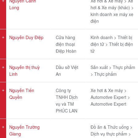
Nguyễn Cảnh
Xe hơi & Xe máy > Xe
Long
hơi & Xe máy (khác) >
kinh doanh xe máy xe
điện
Nguyễn Duy Điệp
Cửa hàng
Kinh doanh > Thiết bị
điện thoại
điện tử > Thiết bị điện
Điệp Hoàn
tử
Nguyễn thị thuỳ
Dầu sở Việt
Sản xuất > Thực phẩm
Linh
An
> Thực phẩm
Nguyễn Tiến
Công ty
Xe hơi & Xe máy >
Quyền
TNHH Dịch
Automotive Expert >
vụ và TM
Automotive Expert
PHÚC LAN
Nguyễn Trường
Đồ ăn & Thức uống >
Giang
Dịch vụ thực phẩm >